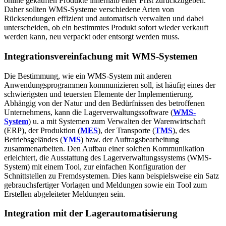
online gekauften Produkte innerhalb einer Frist zurückzugeben.
Daher sollten WMS-Systeme verschiedene Arten von
Rücksendungen effizient und automatisch verwalten und dabei
unterscheiden, ob ein bestimmtes Produkt sofort wieder verkauft
werden kann, neu verpackt oder entsorgt werden muss.
Integrationsvereinfachung mit
WMS-Systemen
Die Bestimmung, wie ein WMS-System mit anderen
Anwendungsprogrammen kommunizieren soll, ist häufig eines der
schwierigsten und teuersten Elemente der Implementierung.
Abhängig von der Natur und den Bedürfnissen des betroffenen
Unternehmens, kann die Lagerverwaltungssoftware (
WMS-
System
) u. a mit Systemen zum Verwalten der Warenwirtschaft
(ERP), der Produktion (
MES
), der Transporte (
TMS
), des
Betriebsgeländes (
YMS
) bzw. der Auftragsbearbeitung
zusammenarbeiten. Den Aufbau einer solchen Kommunikation
erleichtert, die Ausstattung des Lagerverwaltungssystems (WMS-
System) mit einem Tool, zur einfachen Konfiguration der
Schnittstellen zu Fremdsystemen. Dies kann beispielsweise ein Satz
gebrauchsfertiger Vorlagen und Meldungen sowie ein Tool zum
Erstellen abgeleiteter Meldungen sein.
Integration mit der Lagerautomatisierung