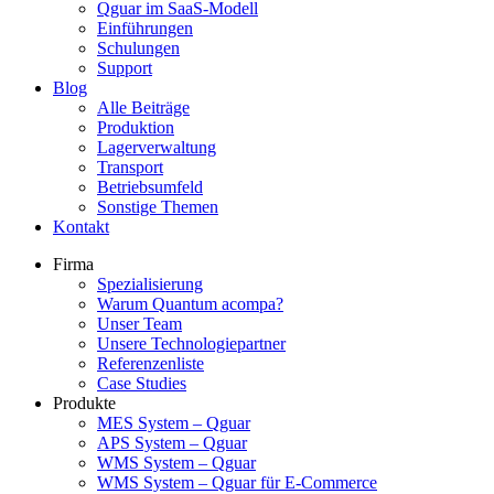
Qguar im SaaS-Modell
Einführungen
Schulungen
Support
Blog
Alle Beiträge
Produktion
Lagerverwaltung
Transport
Betriebsumfeld
Sonstige Themen
Kontakt
Firma
Spezialisierung
Warum Quantum acompa?
Unser Team
Unsere Technologiepartner
Referenzenliste
Case Studies
Produkte
MES System – Qguar
APS System – Qguar
WMS System – Qguar
WMS System – Qguar für E-Commerce