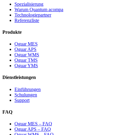
Spezialisierung
Warum Quantum acompa
Technologiepartner
Referenzliste
Produkte
Qguar MES
Qguar APS
Qguar WMS
Qguar TMS
Qguar YMS
Dienstleistungen
Einführungen
Schulungen
Support
FAQ
Qguar MES – FAQ
Qguar APS – FAQ
Qguar WMS – FAQ