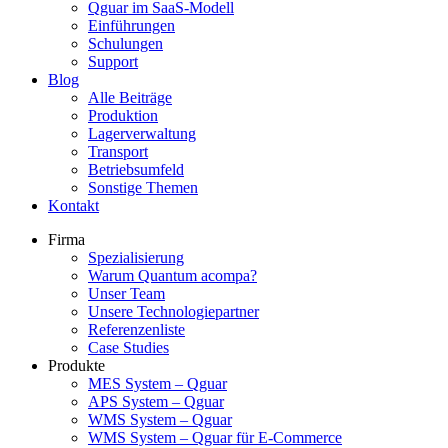
Qguar im SaaS-Modell
Einführungen
Schulungen
Support
Blog
Alle Beiträge
Produktion
Lagerverwaltung
Transport
Betriebsumfeld
Sonstige Themen
Kontakt
Firma
Spezialisierung
Warum Quantum acompa?
Unser Team
Unsere Technologiepartner
Referenzenliste
Case Studies
Produkte
MES System – Qguar
APS System – Qguar
WMS System – Qguar
WMS System – Qguar für E-Commerce