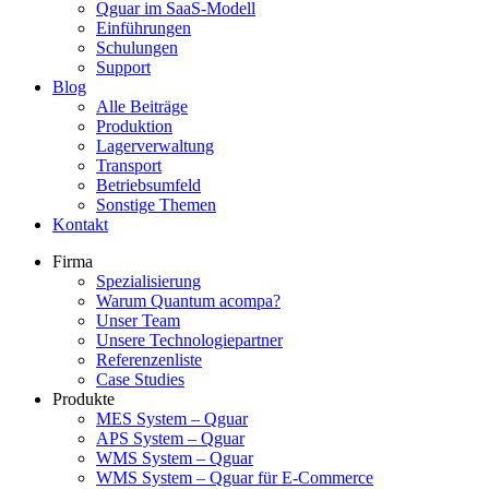
Qguar im SaaS-Modell
Einführungen
Schulungen
Support
Blog
Alle Beiträge
Produktion
Lagerverwaltung
Transport
Betriebsumfeld
Sonstige Themen
Kontakt
Firma
Spezialisierung
Warum Quantum acompa?
Unser Team
Unsere Technologiepartner
Referenzenliste
Case Studies
Produkte
MES System – Qguar
APS System – Qguar
WMS System – Qguar
WMS System – Qguar für E-Commerce